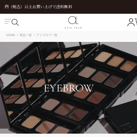
LINE登録で10%OFF
絞り込み
キーワード
HOME
商品一覧
アイブロウ一覧
価格
円〜
円
商品
まとめ買い割引
定期販売
OUTLET
EYEBROW
講習
動画講習
対面講習
この内容で絞り込み