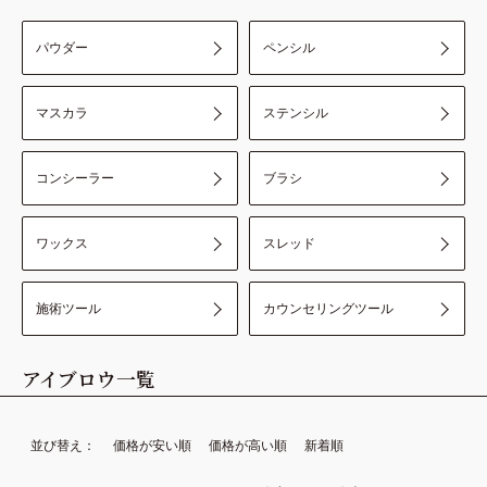
商品を探す
講習を探す
パウダー
ペンシル
アイブロウ
フェイスワックス
マスカラ
ステンシル
フェイス
アイブロウ
アイラッシュ
ラッシュリフト
コンシーラー
ブラシ
ラッシュリフト
アイラッシュ
アウトレット
動画講習
コンペ対策
ワックス
スレッド
施術ツール
カウンセリングツール
アイブロウ
一覧
並び替え
価格が安い順
価格が高い順
新着順