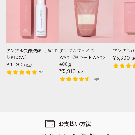
アンプル炭酸洗顔（FACE
アンプルフェイス
アンプルロ
＆BLOW）
WAX〈粒ハードWAX〉
5,300
（
3,190
400ｇ
（税込）
5,917
（税込）
7件
19件
お支払い方法