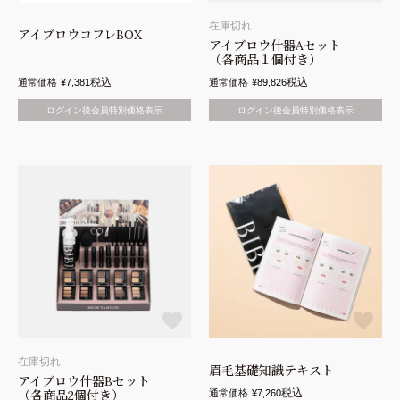
在庫切れ
アイブロウコフレBOX
アイブロウ什器Aセット
（各商品１個付き）
税込
税込
通常価格
¥
7,381
通常価格
¥
89,826
ログイン後会員特別価格表示
ログイン後会員特別価格表示
在庫切れ
眉毛基礎知識テキスト
アイブロウ什器Bセット
税込
（各商品2個付き）
通常価格
¥
7,260