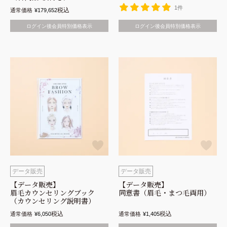
1件
税込
通常価格
¥
179,652
ログイン後会員特別価格表示
ログイン後会員特別価格表示
データ販売
データ販売
【データ販売】
【データ販売】
眉毛カウンセリングブック
同意書（眉毛・まつ毛両用）
（カウンセリング説明書）
税込
税込
通常価格
¥
6,050
通常価格
¥
1,405