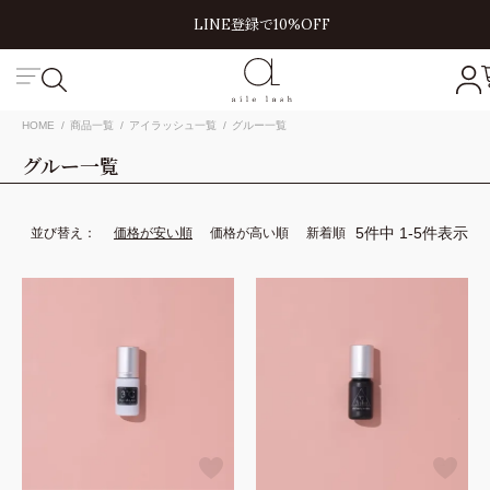
LINE登録で10%OFF
絞り込み
キーワード
HOME
商品一覧
アイラッシュ一覧
グルー一覧
グルー
一覧
価格
円〜
円
5
件中
1
-
5
件表示
並び替え
価格が安い順
価格が高い順
新着順
商品
まとめ買い割引
定期販売
OUTLET
講習
動画講習
対面講習
この内容で絞り込み