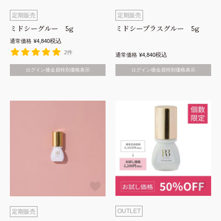
定期販売
定期販売
商品を探す
講習を探す
ミドシーグルー 5g
ミドシープラスグルー 5g
税込
通常価格
¥
4,840
アイブロウ
フェイスワックス
2件
税込
通常価格
¥
4,840
フェイス
アイブロウ
ログイン後会員特別価格表示
ログイン後会員特別価格表示
アイラッシュ
ラッシュリフト
ラッシュリフト
アイラッシュ
アウトレット
動画講習
コンペ対策
OUTLET
定期販売