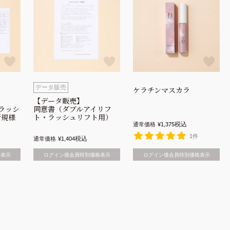
データ販売
ケラチンマスカラ
【データ販売】
ラッシ
同意書（ダブルアイリフ
新規様
ト・ラッシュリフト用）
税込
通常価格
¥
1,375
1件
税込
通常価格
¥
1,404
格表示
ログイン後会員特別価格表示
ログイン後会員特別価格表示