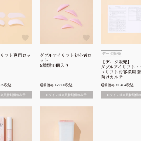
データ販売
イリフト専用ロッ
ダブルアイリフト初心者ロ
ット
【データ販売】
5種類10個入り
ダブルアイリフト・
ュリフトお客様用 
向けカルテ
税込
税込
税込
025
通常価格
¥
2,860
通常価格
¥
1,404
後会員特別価格表示
ログイン後会員特別価格表示
ログイン後会員特別価