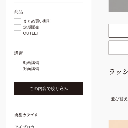
コンシーラー
ブラシ
商品
ワックス
まとめ買い割引
スレッド
定期販売
施術用ツール
OUTLET
カウンセリングツール
講習
動画講習
対面講習
ラッ
この内容で絞り込み
並び替え
商品カテゴリ
アイブロウ