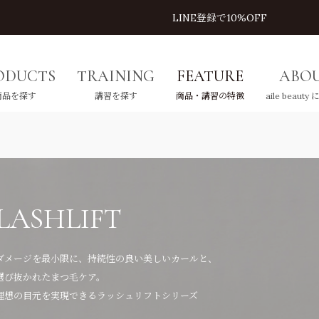
LINE登録で10%OFF
ODUCTS
TRAINING
FEATURE
ABO
商品を探す
講習を探す
商品・講習の特徴
aile beauty
ROW
CE
LASHLIFT
EYELASH
LA
E
ウ
イス
ラッシュリフト
アイラッシュ
ラッ
ア
LASHLIFT
すべてを見る
すべてを見る
Lカール
リフト剤
ダメージを最小限に、持続性の良い美しいカールと、
カラーフラットラッシュ
ロッド
選び抜かれたまつ毛ケア。
ツール
フラットラッシュ
アフターケア
理想の目元を実現できるラッシュリフトシリーズ
ネオボリュームラッシュ
施術用ツール