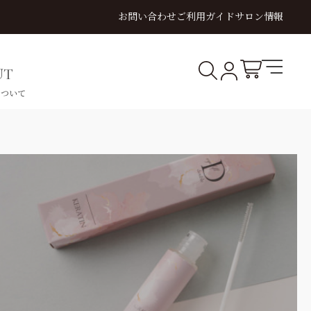
お問い合わせ
ご利用ガイド
サロン情報
×
絞り込み
キーワード
UT
について
価格
円〜
円
VIDEO
SHLIFT
YELASH
OUTLET
商品
まとめ買い割引
定期販売
TRAINING
シュリフト
イラッシュ
アウトレット
動画講習
OUTLET
すべてを見る
アウトレット商品一覧
講習
動画講習
対面講習
この内容で絞り込み