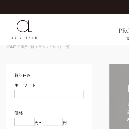
0円（税込）以上お買い上げで送料無料
PR
HOME
商品一覧
ラッシュリフト一覧
FACE WAX
EYEBROW
EYEB
FA
フェイスワックス
アイブロウ
アイブロ
フェ
絞り込み
キーワード
すべてを見る
すべてを見る
COMPETITION
パウダー
ワックス
コンペ対策
ペンシル
ケア
価格
マスカラ
カウンセリング
ステンシル
円〜
円