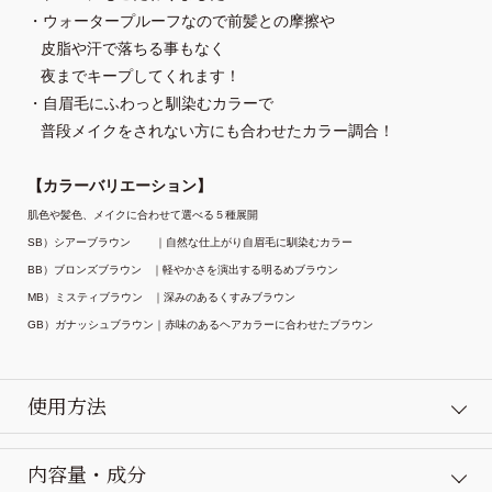
・ウォータープルーフなので前髪との摩擦や

   皮脂や汗で落ちる事もなく

   夜までキープしてくれます！

・自眉毛にふわっと馴染むカラーで
   普段メイクをされない方にも合わせたカラー調合！
【カラーバリエーション】
肌色や髪色、メイクに合わせて選べる５種展開
SB）シアーブラウン　    ｜自然な仕上がり自眉毛に馴染むカラー
BB）ブロンズブラウン   ｜軽やかさを演出する明るめブラウン
MB）ミスティブラウン   ｜深みのあるくすみブラウン
GB）ガナッシュブラウン｜赤味のあるヘアカラーに合わせたブラウン
使用方法
内容量・成分