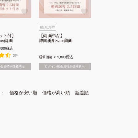
動画講習
ット付】
【動画単品】
ax動画
韓国美肌wax動画
税込
,800
3件
税込
通常価格
¥
59,800
後会員特別価格表示
ログイン後会員特別価格表示
価格が安い順
価格が高い順
新着順