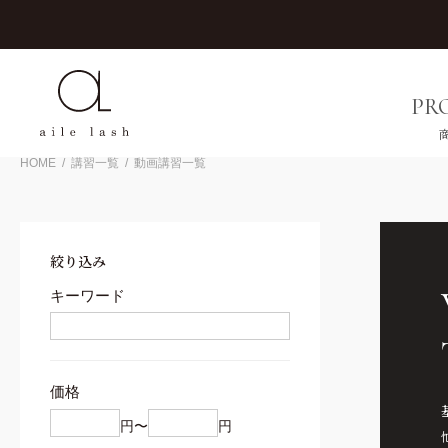
0円（税込）以上お買い上げで送料無料
PR
HOME
講習一覧
動画講習一覧
FACE WAX
EYEBROW
EYEB
FA
フェイスワックス
アイブロウ
アイブロ
フェ
絞り込み
キーワード
すべてを見る
すべてを見る
COMPETITION
パウダー
ワックス
コンペ対策
ペンシル
ケア
価格
マスカラ
カウンセリング
ステンシル
円〜
円