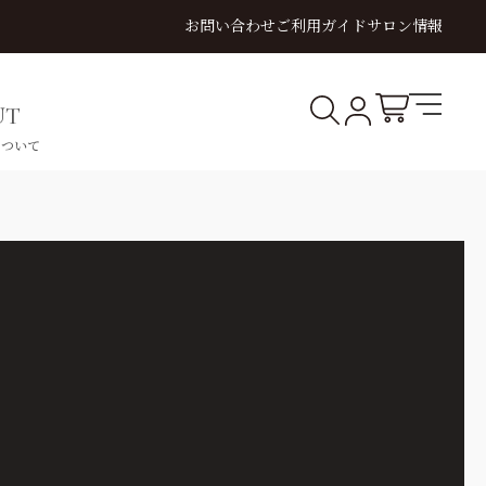
お問い合わせ
ご利用ガイド
サロン情報
×
絞り込み
キーワード
UT
について
価格
円〜
円
VIDEO
SHLIFT
YELASH
OUTLET
商品
まとめ買い割引
定期販売
TRAINING
シュリフト
イラッシュ
アウトレット
動画講習
OUTLET
すべてを見る
アウトレット商品一覧
講習
動画講習
対面講習
この内容で絞り込み