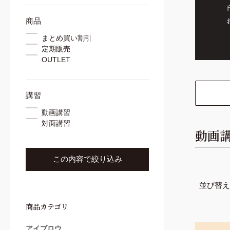
コンシーラー
ブラシ
商品
ワックス
まとめ買い割引
スレッド
定期販売
施術用ツール
OUTLET
カウンセリングツール
講習
動画講習
対面講習
動画
この内容で絞り込み
並び替え
商品カテゴリ
アイブロウ