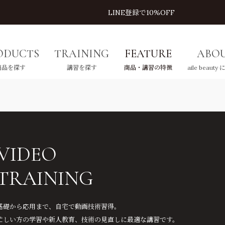
LINE登録で10%OFF
ODUCTS
TRAINING
FEATURE
ABO
商品を探す
講習を探す
商品・講習の特徴
aile beauty
ROW
CE
LASHLIFT
EYELASH
LA
E
ウ
イス
ラッシュリフト
アイラッシュ
ラッ
ア
VIDEO
すべてを見る
すべてを見る
TRAINING
Lカール
リフト剤
カラーフラットラッシュ
ロッド
ツール
フラットラッシュ
アフターケア
基礎から応用まで、自宅で動画技術習得。
ネオボリュームラッシュ
施術用ツール
忙しい方の学習や新人教育、技術の見直しに最適な講習です。