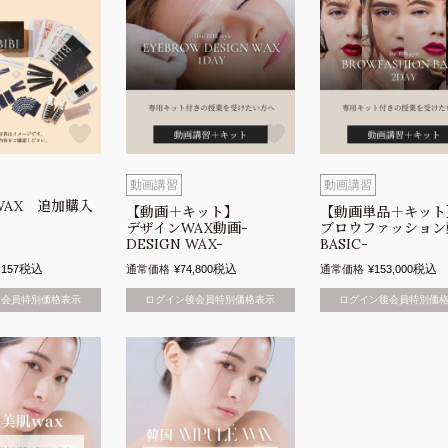
動画講習
動画講習
】
 WAX 追加購入
【動画＋キット】
【動画単品＋キット
デザインWAX動画-
ブロウファッション
DESIGN WAX-
BASIC-
税込
税込
税込
,157
通常価格
¥
74,800
通常価格
¥
153,000
後会員特別価格表示
ログイン後会員特別価格表示
ログイン後会員特別価