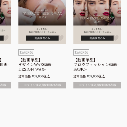
動画講習
動画講習
】
【動画単品】
【動画単品】
動画-
デザインWAX動画-
ブロウファッション動画-
DESIGN WAX-
BASIC-
税込
税込
通常価格
¥
59,800
通常価格
¥
69,800
格表示
ログイン後会員特別価格表示
ログイン後会員特別価格表示