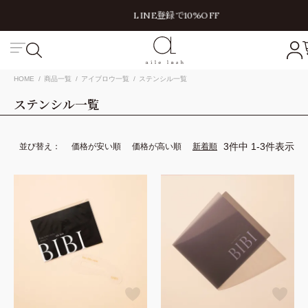
LINE登録で10%OFF
絞り込み
キーワード
HOME
商品一覧
アイブロウ一覧
ステンシル一覧
ステンシル
一覧
価格
円〜
円
3
件中
1
-
3
件表示
並び替え
価格が安い順
価格が高い順
新着順
商品
まとめ買い割引
定期販売
OUTLET
講習
動画講習
対面講習
この内容で絞り込み