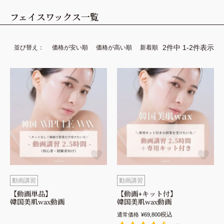
フェイスワックス
一覧
商品を探す
講習を探す
2
件中
1
-
2
件表示
並び替え
価格が安い順
価格が高い順
新着順
アイブロウ
フェイスワックス
フェイス
アイブロウ
アイラッシュ
ラッシュリフト
ラッシュリフト
アイラッシュ
アウトレット
動画講習
コンペ対策
動画講習
動画講習
【動画単品】
【動画+キット付】
韓国美肌wax動画
韓国美肌wax動画
税込
通常価格
¥
69,800