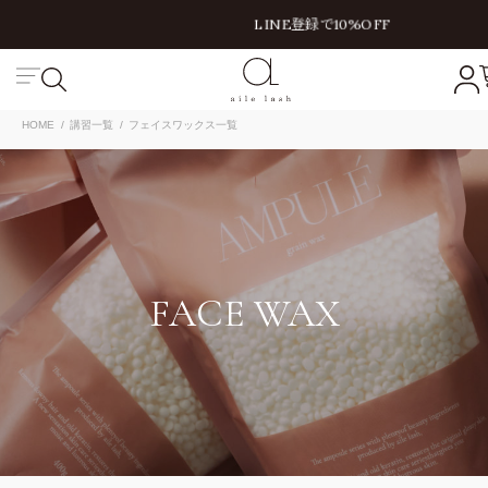
LINE登録で10%OFF
絞り込み
キーワード
HOME
講習一覧
フェイスワックス一覧
価格
円〜
円
商品
まとめ買い割引
定期販売
OUTLET
FACE WAX
講習
動画講習
対面講習
この内容で絞り込み