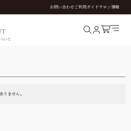
お問い合わせ
ご利用ガイド
サロン情報
×
絞り込み
キーワード
UT
について
価格
円〜
円
VIDEO
SHLIFT
YELASH
OUTLET
商品
まとめ買い割引
定期販売
TRAINING
シュリフト
イラッシュ
アウトレット
動画講習
OUTLET
ありません。
すべてを見る
アウトレット商品一覧
講習
動画講習
対面講習
この内容で絞り込み