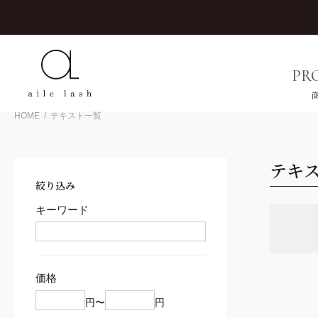
0円（税込）以上お買い上げで送料無料
PR
HOME
テキスト一覧
FACE WAX
EYEBROW
EYEB
FA
テキ
フェイスワックス
アイブロウ
アイブロ
フェ
絞り込み
キーワード
すべてを見る
すべてを見る
COMPETITION
パウダー
ワックス
コンペ対策
ペンシル
ケア
価格
マスカラ
カウンセリング
ステンシル
円〜
円