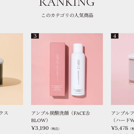
RANKING
このカテゴリの人気商品
クス
アンプル炭酸洗顔（FACE＆
アンプルフ
BLOW）
（ハードW
3,190
5,478
（税込）
（