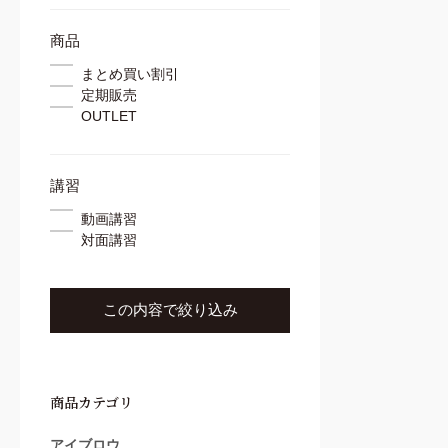
コンシーラー
ブラシ
商品
ワックス
まとめ買い割引
スレッド
定期販売
施術用ツール
OUTLET
カウンセリングツール
講習
動画講習
対面講習
この内容で絞り込み
商品カテゴリ
アイブロウ