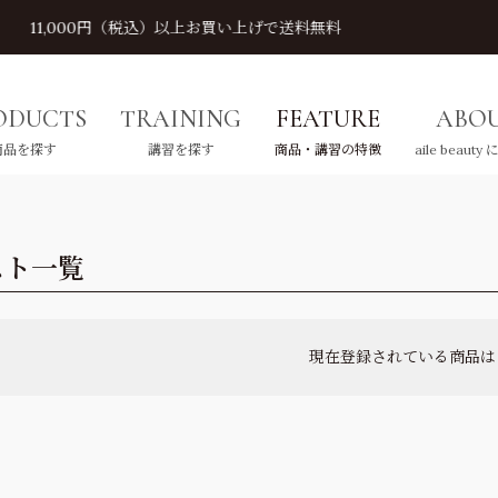
LINE登録で10%OFF
ODUCTS
TRAINING
FEATURE
ABO
商品を探す
講習を探す
商品・講習の特徴
aile beauty
ROW
CE
LASHLIFT
EYELASH
LA
E
スト
一覧
ウ
イス
ラッシュリフト
アイラッシュ
ラッ
ア
現在登録されている商品は
すべてを見る
すべてを見る
Lカール
リフト剤
カラーフラットラッシュ
ロッド
ツール
フラットラッシュ
アフターケア
ネオボリュームラッシュ
施術用ツール